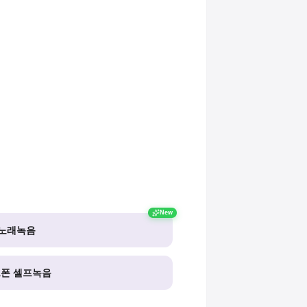
New
I노래녹음
폰 셀프녹음