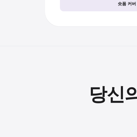
숏폼 커버
당신